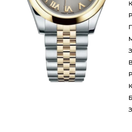
К
П
З
Р
К
Б
З