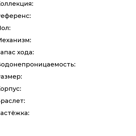
оллекция:
Референс:
ол:
Механизм:
апас хода:
Водонепроницаемость:
азмер:
орпус:
раслет:
астёжка: