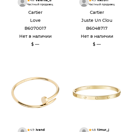
4.8
valeriia_u
4.9
viktor1
Частный продавец
Частный продавец
Cartier
Cartier
Love
Juste Un Clou
B6070017
B6048717
Нет в наличии
Нет в наличии
$ —
$ —
4.9
ivand
4.8
timur_j