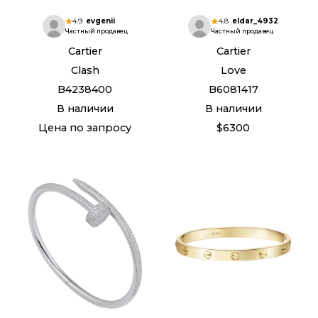
4.9
evgenii
4.8
eldar_4932
Частный продавец
Частный продавец
Cartier
Cartier
Clash
Love
B4238400
B6081417
В наличии
В наличии
Цена по запросу
$6300