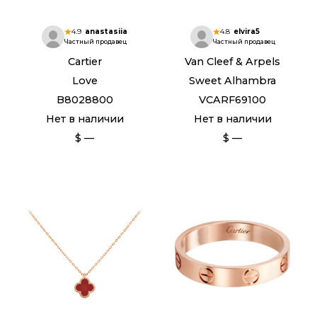
4.9
anastasiia
4.8
elvira5
Частный продавец
Частный продавец
Cartier
Van Cleef & Arpels
Love
Sweet Alhambra
B8028800
VCARF69100
Нет в наличии
Нет в наличии
$ —
$ —